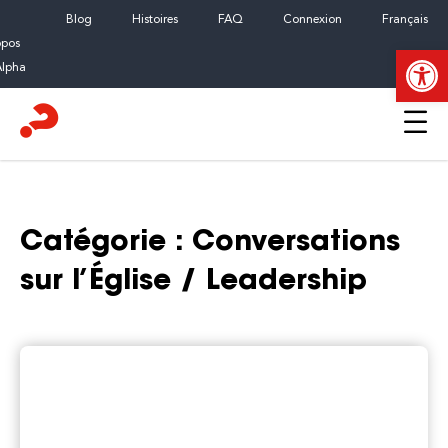
Skip
Blog
Histoires
FAQ
Connexion
Français
to
opos
Ouvrir la
content
Alpha
Catégorie :
Conversations
sur l’Église / Leadership