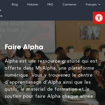
Skip
Blog
Histoires
FAQ
Connexion
Français
to
s
Ouvrir la
content
ha
Faire Alpha
Alpha est une ressource gratuite qui est
offerte dans MyAlpha, une plateforme
numérique. Vous y trouverez le centre
d’apprentissage d’Alpha ainsi que les
outils, le matériel de formation et le
soutien pour faire Alpha chaque année.